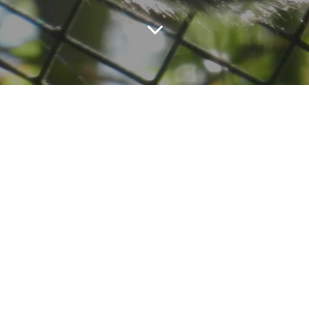
Le ouistiti de Geoffroy (
Callithrix geofroyi
) est
un primate originaire du Nord du Brésil. Il est
comme la plupart des ouistitis et tamarins,
c’est-à-dire omnivore, territorial, donne
naissance à des jumeaux et vit sous la forme
de groupes familiaux. Ces groupes sont
dirigés par un couple dominant, seule la
femelle alpha se reproduit, le plus souvent
avec le mâle dominant mais aussi parfois
avec d’autres mâles, c’est ce qu’on appelle la
polyandrie.
Naturellement menacé par une pléiade de