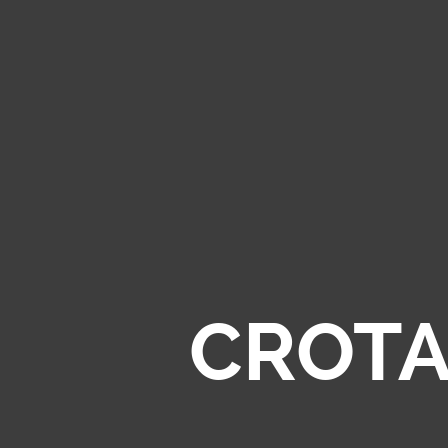
CROTA