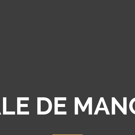
LE DE MA