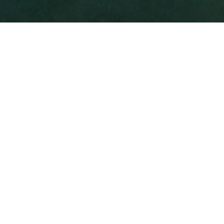
Le lamantin des Caraïbes (
Trichechus
manatus
) est un mammifère parfaitement
adapté à la vie aquatique. C’est un animal
végétarien qu’on surnomme « la vache de
mer » car il aime particulièrement brouter les
herbes se situant au fond de l’eau. Parmi les
trois espèces de lamantins aujourd’hui
existantes, le lamantin des Caraïbes est le
seul qui a vécu sur le territoire français. En
effet, pendant des siècles les lamantins ont
habités aux alentours des îles de la
Martinique et de la Guadeloupe, c’est
d’ailleurs la raison pour laquelle la deuxième
plus grande ville de Martinique se nomme
« Le Lamentin ». Les autres espèces de